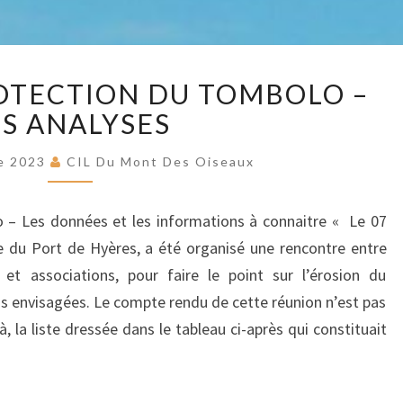
MO
EROSION
DE
OTECTION DU TOMBOLO –
ET
PROTECTION
ES ANALYSES
DU
OISE
TOMBOLO
e 2023
CIL Du Mont Des Oiseaux
–
LES
 – Les données et les informations à connaitre « Le 07
ANALYSES
 du Port de Hyères, a été organisé une rencontre entre
s et associations, pour faire le point sur l’érosion du
ns envisagées. Le compte rendu de cette réunion n’est pas
, la liste dressée dans le tableau ci-après qui constituait