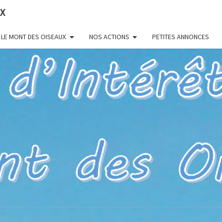
UX
LE MONT DES OISEAUX
NOS ACTIONS
PETITES ANNONCES
HYÈR
Pour Un Site
Exceptionnel,
À Valoriser
Et Préserver
83 – 
D