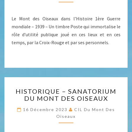
ROUGE
LIÉ
AU
Le Mont des Oiseaux dans l’Histoire 1ère Guerre
MONT
mondiale – 1939 – Un timbre Poste qui immortalise le
DES
rôle d’utilité publique joué en ces lieux et en ces
OISEAUX
temps, par la Croix-Rouge et par ses personnels.
HISTORIQUE
HISTORIQUE – SANATORIUM
–
DU MONT DES OISEAUX
SANATORIUM
DU
16 Décembre 2023
CIL Du Mont Des
MONT
Oiseaux
DES
OISEAUX