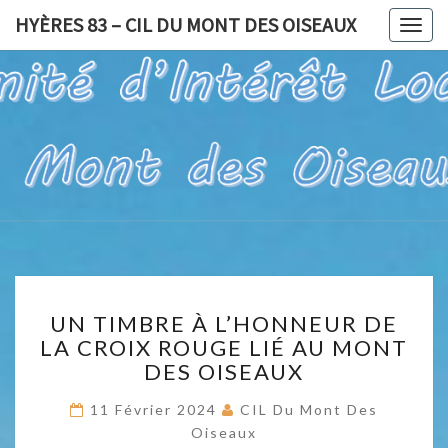
HYÈRES 83 – CIL DU MONT DES OISEAUX
Togg
navig
HYÈRES
Pour Un Site
Exceptionnel,
À Valoriser
83 – CIL
Et Préserver
DU
MONT
DES
UN
OISEAUX
UN TIMBRE À L’HONNEUR DE
TIMBRE
LA CROIX ROUGE LIÉ AU MONT
À
DES OISEAUX
L’HONNEUR
DE
11 Février 2024
CIL Du Mont Des
LA
Oiseaux
CROIX