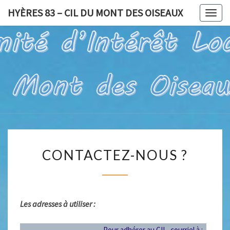
HYÈRES 83 – CIL DU MONT DES OISEAUX
Togg
navig
HYÈRES
Pour Un Site
Exceptionnel,
À Valoriser
83 – CIL
Et Préserver
DU
MONT
CONTACTEZ-
DES
CONTACTEZ-NOUS ?
NOUS
OISEAUX
?
Les adresses à utiliser :
Pour adhérer au CIL, courriel à :