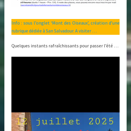
Info : sous l’onglet ‘Mont des Oiseaux’, création d’une
rubrique dédiée à San Salvadour. A visiter …
Quelques instants rafraîchissants pour passer l’été …