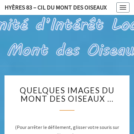
HYÈRES 83 – CIL DU MONT DES OISEAUX
Togg
navig
HYÈRES
Pour Un Site
Exceptionnel,
À Valoriser
83 – CIL
Et Préserver
DU
MONT
QUELQUES
DES
QUELQUES IMAGES DU
IMAGES
OISEAUX
DU
MONT DES OISEAUX …
MONT
DES
OISEAUX
…
(Pour arrêter le défilement, glisser votre souris sur