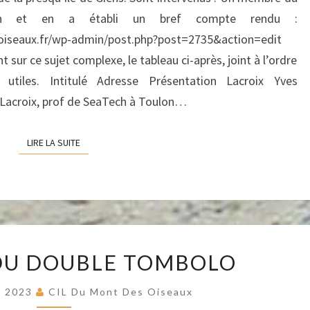
2023
ion et en a établi un bref compte rendu :
soiseaux.fr/wp-admin/post.php?post=2735&action=edit
ur ce sujet complexe, le tableau ci-après, joint à l’ordre
 utiles. Intitulé Adresse Présentation Lacroix Yves
ml Lacroix, prof de SeaTech à Toulon…
LIRE LA SUITE
LIRE LA SUITE
LE
DU DOUBLE TOMBOLO
CONTE
DU
e 2023
CIL Du Mont Des Oiseaux
DOUBLE