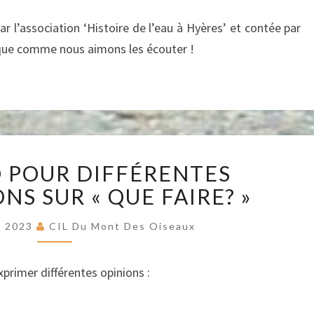
TOMBOLO
r l’association ‘Histoire de l’eau à Hyères’ et contée par
ique comme nous aimons les écouter !
UNE
O POUR DIFFÉRENTES
VIDÉO
POUR
NS SUR « QUE FAIRE? »
DIFFÉRENTES
APPRÉCIATIONS
e 2023
CIL Du Mont Des Oiseaux
SUR
« QUE
xprimer différentes opinions :
FAIRE? »