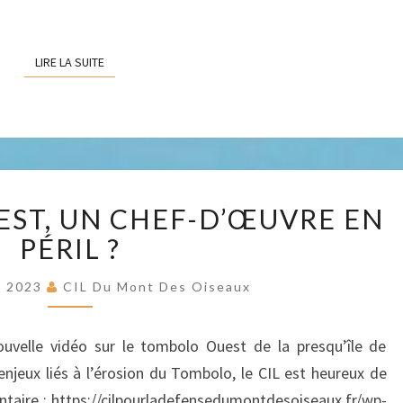
L’EAU.
LIRE LA SUITE
LIRE LA SUITE
LE
EST, UN CHEF-D’ŒUVRE EN
TOMBOLO
OUEST,
PÉRIL ?
UN
CHEF-
e 2023
CIL Du Mont Des Oiseaux
D’ŒUVRE
EN
uvelle vidéo sur le tombolo Ouest de la presqu’île de
PÉRIL
enjeux liés à l’érosion du Tombolo, le CIL est heureux de
?
taire : https://cilpourladefensedumontdesoiseaux.fr/wp-