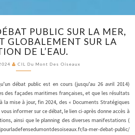
MO
PARTICIPER
DE
DÉBAT PUBLIC SUR LA MER,
AU
DÉBAT
ET GLOBALEMENT SUR LA
PUBLIC
OISE
ION DE L’EAU.
SUR
LA
 2024
CIL Du Mont Des Oiseaux
MER,
LE
u’un débat public est en cours (jusqu’au 26 avril 2014)
LITTORAL
ET
es des façades maritimes françaises, et que les résultats
GLOBALEMENT
 à la mise à jour, fin 2024, des « Documents Stratégiques
SUR
 vous informer sur ce débat, le lien ci-après donne accès à
LA
ns, ainsi que le planning des diverses manifestations (
GESTION
/cilpourladefensedumontdesoiseaux.fr/la-mer-debat-public/
DE