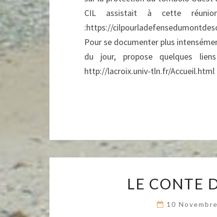
CIL assistait à cette réun
:https://cilpourladefensedumontde
Pour se documenter plus intensément s
du jour, propose quelques liens
http://lacroix.univ-tln.fr/Accueil.ht
LE CONTE 
10 Novembr