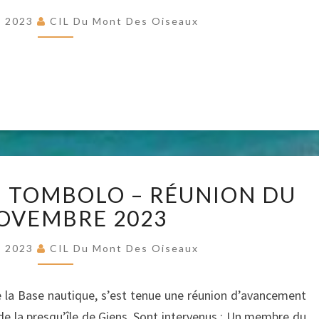
09
NOVEMBRE
e 2023
CIL Du Mont Des Oiseaux
2023,
RESSENTI
D’UN
MEMBRE
DU
CIL
PROTECTION
 TOMBOLO – RÉUNION DU
DU
TOMBOLO
OVEMBRE 2023
–
RÉUNION
e 2023
CIL Du Mont Des Oiseaux
DU
09
de la Base nautique, s’est tenue une réunion d’avancement
NOVEMBRE
de la presqu’île de Giens. Sont intervenus : Un membre du