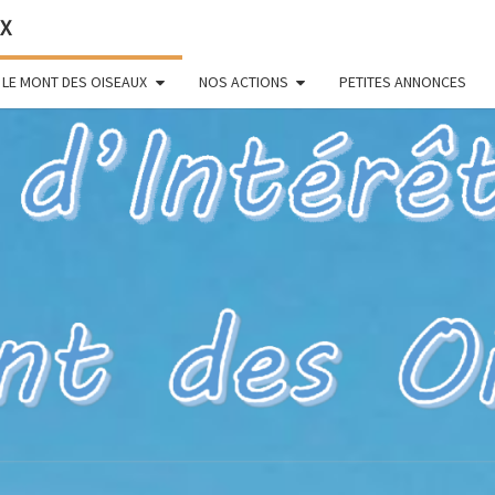
UX
LE MONT DES OISEAUX
NOS ACTIONS
PETITES ANNONCES
HYÈR
Pour Un Site
Exceptionnel,
À Valoriser
Et Préserver
83 – 
D