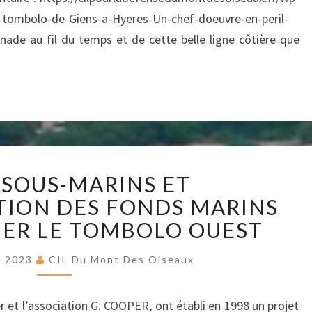
-tombolo-de-Giens-a-Hyeres-Un-chef-doeuvre-en-peril-
nade au fil du temps et de cette belle ligne côtière que
RÉCIFS
 SOUS-MARINS ET
SOUS-
MARINS
TION DES FONDS MARINS
ET
ER LE TOMBOLO OUEST
REVÉGÉTALISATION
DES
e 2023
CIL Du Mont Des Oiseaux
FONDS
MARINS
r et l’association G. COOPER, ont établi en 1998 un projet
POUR