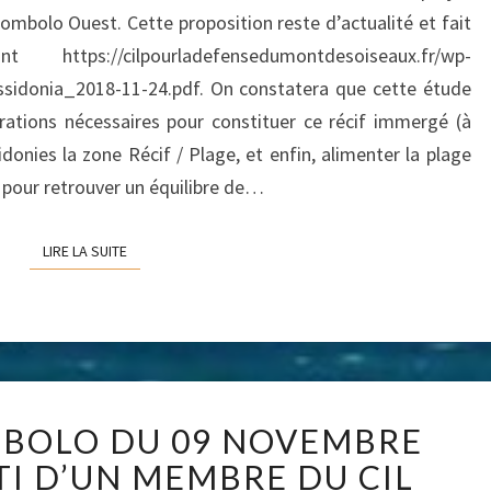
PROTÉGER
bolo Ouest. Cette proposition reste d’actualité et fait
LE
 https://cilpourladefensedumontdesoiseaux.fr/wp-
TOMBOLO
ssidonia_2018-11-24.pdf. On constatera que cette étude
OUEST
érations nécessaires pour constituer ce récif immergé (à
donies la zone Récif / Plage, et enfin, alimenter la plage
 pour retrouver un équilibre de…
LIRE LA SUITE
LIRE LA SUITE
RÉUNION
BOLO DU 09 NOVEMBRE
TOMBOLO
DU
TI D’UN MEMBRE DU CIL