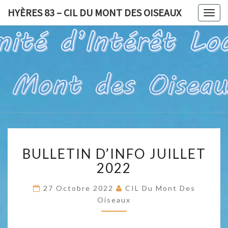
HYÈRES 83 – CIL DU MONT DES OISEAUX
Togg
navig
HYÈRES
Pour Un Site
Exceptionnel,
À Valoriser
83 – CIL
Et Préserver
DU
MONT
BULLETIN
DES
BULLETIN D’INFO JUILLET
D’INFO
OISEAUX
JUILLET
2022
2022
27 Octobre 2022
CIL Du Mont Des
Oiseaux