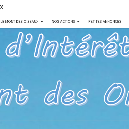
UX
LE MONT DES OISEAUX
NOS ACTIONS
PETITES ANNONCES
HYÈR
Pour Un Site
Exceptionnel,
À Valoriser
Et Préserver
83 – 
D