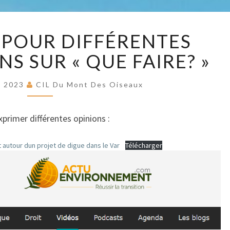
MO
UNE
 POUR DIFFÉRENTES
VIDÉO
DE
POUR
S SUR « QUE FAIRE? »
DIFFÉRENTES
APPRÉCIATIONS
OISE
e 2023
CIL Du Mont Des Oiseaux
SUR
« QUE
FAIRE? »
xprimer différentes opinions :
 autour dun projet de digue dans le Var
Télécharger