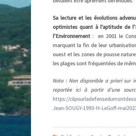
devaient être âprement défendues.
Sa lecture et les évolutions adven
optimistes quant à l’aptitude de l
l’Environnement
: en 2001 le Conse
marquant la fin de leur urbanisati
ouest et les zones de pousse nature
les plages sont fréquentées de même
Nota : Non disponible a priori sur i
reportée ici à partir d’une sou
https://cilpourladefensedumontdes
Jean-SOUGY-1993-H-LeGoff-mai202