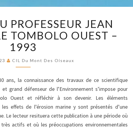
MO
L’ANALYSE
DU PROFESSEUR JEAN
DU
DE
PROFESSEUR
LE TOMBOLO OUEST –
JEAN
1993
SOUGY
OISE
SUR
LE
023
CIL Du Mont Des Oiseaux
TOMBOLO
OUEST
30 ans, la connaissance des travaux de ce scientifique
–
s et grand défenseur de l’Environnement s’impose pour
1993
olo Ouest et réfléchir à son devenir. Les éléments
 les effets de l’érosion marine y sont présentés d’une
 Le lecteur resituera cette publication à une période où
 très actifs et où les préoccupations environnementales