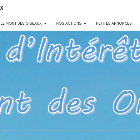
UX
LE MONT DES OISEAUX
NOS ACTIONS
PETITES ANNONCES
HYÈR
Pour Un Site
Exceptionnel,
À Valoriser
Et Préserver
83 – 
D