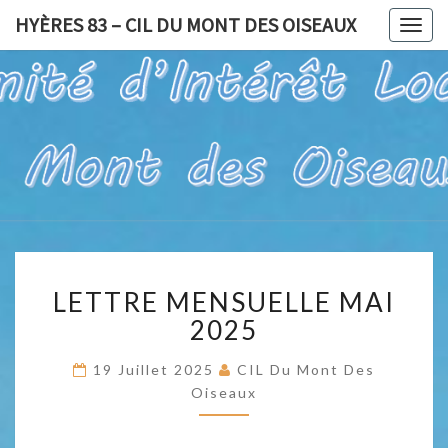
HYÈRES 83 – CIL DU MONT DES OISEAUX
Togg
navig
HYÈRES
Pour Un Site
Exceptionnel,
À Valoriser
83 – CIL
Et Préserver
DU
MONT
LETTRE
DES
LETTRE MENSUELLE MAI
MENSUELLE
OISEAUX
MAI
2025
2025
19 Juillet 2025
CIL Du Mont Des
Oiseaux