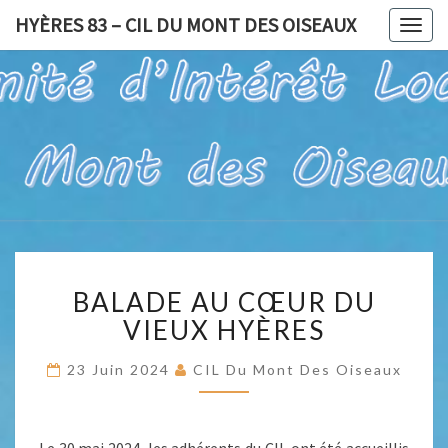
HYÈRES 83 – CIL DU MONT DES OISEAUX
Togg
navig
HYÈRES
Pour Un Site
Exceptionnel,
À Valoriser
83 – CIL
Et Préserver
DU
MONT
BALADE
DES
BALADE AU CŒUR DU
AU
OISEAUX
CŒUR
VIEUX HYÈRES
DU
VIEUX
23 Juin 2024
CIL Du Mont Des Oiseaux
HYÈRES