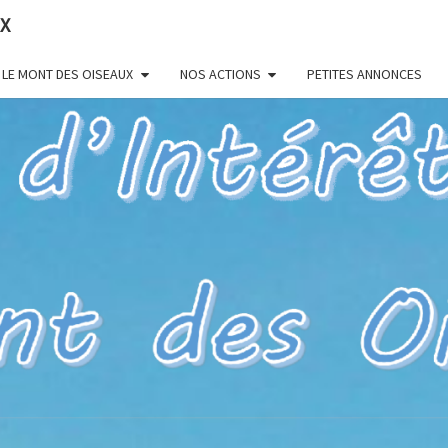
UX
LE MONT DES OISEAUX
NOS ACTIONS
PETITES ANNONCES
HYÈR
Pour Un Site
Exceptionnel,
À Valoriser
Et Préserver
83 – 
D