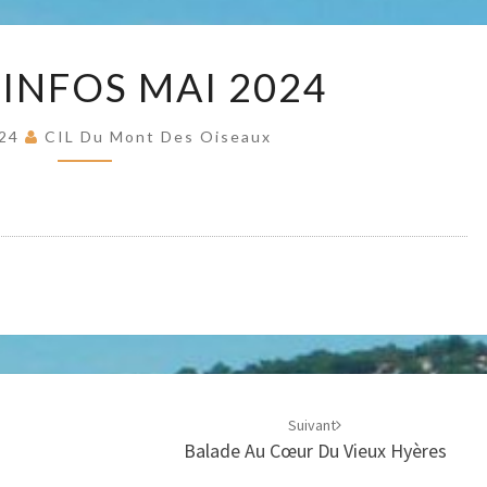
MO
LETTRE
 INFOS MAI 2024
INFOS
DE
MAI
2024
024
CIL Du Mont Des Oiseaux
OISE
Suivant
Balade Au Cœur Du Vieux Hyères