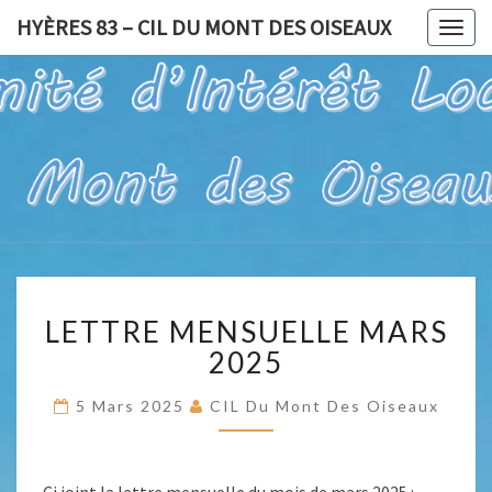
HYÈRES 83 – CIL DU MONT DES OISEAUX
Togg
navig
HYÈRES
Pour Un Site
Exceptionnel,
À Valoriser
83 – CIL
Et Préserver
DU
MONT
LETTRE
DES
LETTRE MENSUELLE MARS
MENSUELLE
OISEAUX
MARS
2025
2025
5 Mars 2025
CIL Du Mont Des Oiseaux